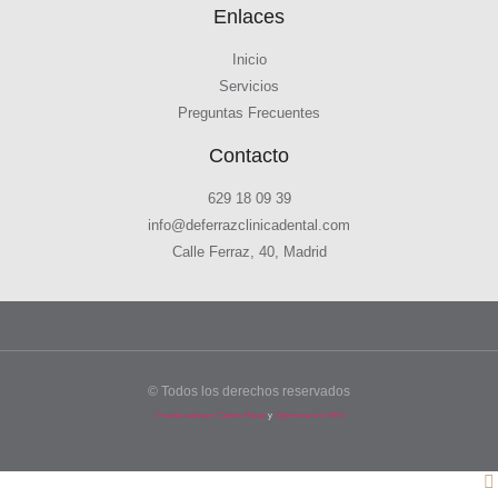
Enlaces
Inicio
Servicios
Preguntas Frecuentes
Contacto
629 18 09 39
info@deferrazclinicadental.com
Calle Ferraz, 40, Madrid
© Todos los derechos reservados
Diseño web por Carlos Pérez
y
Optimización SEO