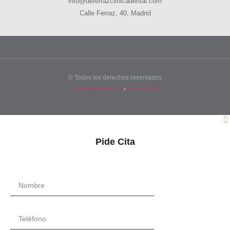
info@deferrazclinicadental.com
Calle Ferraz, 40, Madrid
© Todos los derechos reservados
Diseño web por Carlos Pérez
y
Optimización SEO
Pide Cita