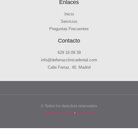
Enlaces
Inicio
Servicios
Preguntas Frecuentes
Contacto
629 18 09 39
info@deferrazclinicadental.com
Calle Ferraz, 40, Madrid
© Todos los derechos reservados
Diseño web por Carlos Pérez
y
Optimización SEO